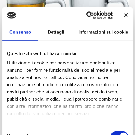
Consenso
Dettagli
Informazioni sui cookie
Questo sito web utilizza i cookie
Utilizziamo i cookie per personalizzare contenuti ed
annunci, per fornire funzionalità dei social media e per
Boccale baviera 200 CT6
Boccale baviera 300 CT6
analizzare il nostro traffico. Condividiamo inoltre
Contattaci
Contattaci
informazioni sul modo in cui utilizza il nostro sito con i
nostri partner che si occupano di analisi dei dati web,
pubblicità e social media, i quali potrebbero combinarle
con altre informazioni che ha fornito loro o che hanno
ACQUISTA
ACQUISTA
raccolto dal suo utilizzo dei loro servizi.
Selezione