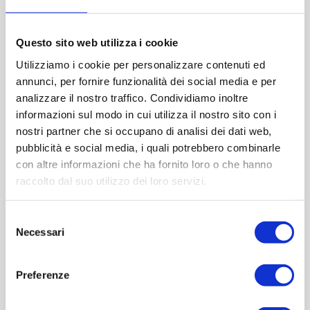
Diametro (mm):66
Altezza (mm):194
Larghezza (mm):77
Questo sito web utilizza i cookie
Quantità per imballo (ordine minimo 1 collo):0
Utilizziamo i cookie per personalizzare contenuti ed
annunci, per fornire funzionalità dei social media e per
analizzare il nostro traffico. Condividiamo inoltre
Cod.:
VCP109
informazioni sul modo in cui utilizza il nostro sito con i
nostri partner che si occupano di analisi dei dati web,
Please select the address you want to ship to
pubblicità e social media, i quali potrebbero combinarle
con altre informazioni che ha fornito loro o che hanno
raccolto dal suo utilizzo dei loro servizi.
ACQUISTA
Selezione
Necessari
del
consenso
Preferenze