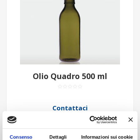
Olio Quadro 500 ml
Contattaci
Imboccatura:T.vite pp35
Capacità (ml):500
Peso (gr):240
Consenso
Dettagli
Informazioni sui cookie