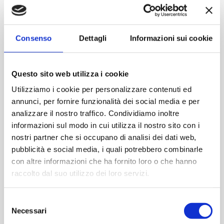
Consenso
Dettagli
Informazioni sui cookie
Questo sito web utilizza i cookie
Utilizziamo i cookie per personalizzare contenuti ed
annunci, per fornire funzionalità dei social media e per
analizzare il nostro traffico. Condividiamo inoltre
Quadra toscana 1000 ml
Quadra toscana 500 ml
informazioni sul modo in cui utilizza il nostro sito con i
pp35
pp35
nostri partner che si occupano di analisi dei dati web,
Contattaci
Contattaci
pubblicità e social media, i quali potrebbero combinarle
con altre informazioni che ha fornito loro o che hanno
raccolto dal suo utilizzo dei loro servizi.
ACQUISTA
ACQUISTA
Selezione
Necessari
del