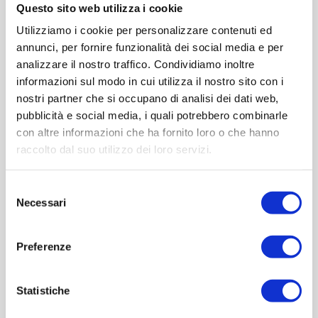
Contattaci
Questo sito web utilizza i cookie
Utilizziamo i cookie per personalizzare contenuti ed
Cod.:
BRF511
annunci, per fornire funzionalità dei social media e per
analizzare il nostro traffico. Condividiamo inoltre
Please select the address you want to ship to
informazioni sul modo in cui utilizza il nostro sito con i
nostri partner che si occupano di analisi dei dati web,
ACQUISTA
pubblicità e social media, i quali potrebbero combinarle
con altre informazioni che ha fornito loro o che hanno
raccolto dal suo utilizzo dei loro servizi.
Selezione
Necessari
del
consenso
Preferenze
Statistiche
OVERVIEW