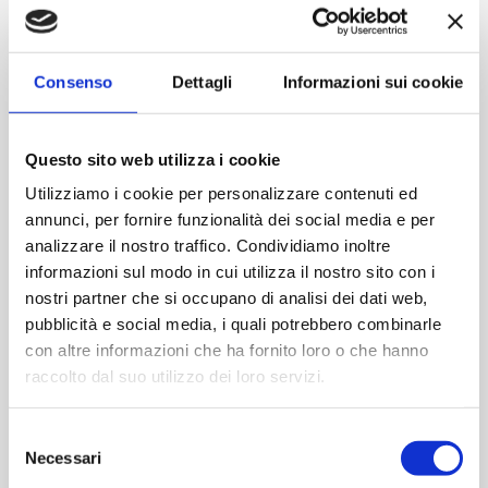
Contattaci
Consenso
Dettagli
Informazioni sui cookie
Imboccatura:T.vite pp28
Capacità (ml):200
Questo sito web utilizza i cookie
Peso (gr):133
Diametro (mm):63
Utilizziamo i cookie per personalizzare contenuti ed
annunci, per fornire funzionalità dei social media e per
Altezza (mm):118
analizzare il nostro traffico. Condividiamo inoltre
Larghezza (mm):0
informazioni sul modo in cui utilizza il nostro sito con i
Quantità per imballo (ordine minimo 1 collo):6000
nostri partner che si occupano di analisi dei dati web,
pubblicità e social media, i quali potrebbero combinarle
Cod.:
SGD505
con altre informazioni che ha fornito loro o che hanno
raccolto dal suo utilizzo dei loro servizi.
Please select the address you want to ship to
Selezione
Necessari
del
ACQUISTA
consenso