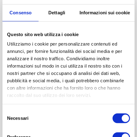
Imboccatura:T.vite pp28
Consenso
Dettagli
Informazioni sui cookie
Capacità (ml):200
Peso (gr):230
Diametro (mm):37
Questo sito web utilizza i cookie
Altezza (mm):156
Utilizziamo i cookie per personalizzare contenuti ed
Larghezza (mm):77
annunci, per fornire funzionalità dei social media e per
Quantità per imballo (ordine minimo 1 collo):0
analizzare il nostro traffico. Condividiamo inoltre
informazioni sul modo in cui utilizza il nostro sito con i
nostri partner che si occupano di analisi dei dati web,
Cod.:
HUT101
pubblicità e social media, i quali potrebbero combinarle
con altre informazioni che ha fornito loro o che hanno
Please select the address you want to ship to
raccolto dal suo utilizzo dei loro servizi.
ACQUISTA
Selezione
Necessari
del
consenso
Preferenze