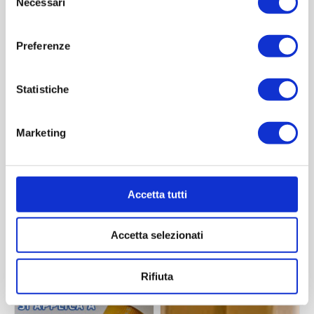
Necessari
del
consenso
Preferenze
Statistiche
Marketing
Capsula pp24
Capsula pp18
Contattaci
Contattaci
Accetta tutti
Accetta selezionati
ACQUISTA
ACQUISTA
Rifiuta