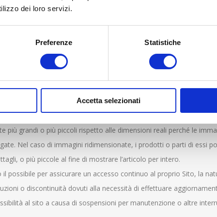
link o collegamenti non potranno essere attivati.
lizzo dei loro servizi.
Preferenze
Statistiche
evitare che nel Sito siano pubblicati contenuti che descrivano o rappr
 essere ritenuti lesivi delle convinzioni civili, dei diritti umani e dell
opriati o leciti al di fuori dell’Italia. Qualora tali contenuti siano rite
iete quindi invitati ad evitare di accedere al Sito stesso, ed ove sceglie
Accetta selezionati
erglass Line Spa potrebbero non essere corrispondenti a quelli reali per
 più grandi o più piccoli rispetto alle dimensioni reali perché le immag
te. Nel caso di immagini ridimensionate, i prodotti o parti di essi p
tagli, o più piccole al fine di mostrare l’articolo per intero.
 il possibile per assicurare un accesso continuo al proprio Sito, la na
uzioni o discontinuità dovuti alla necessità di effettuare aggiornament
essibilità al sito a causa di sospensioni per manutenzione o altre inter