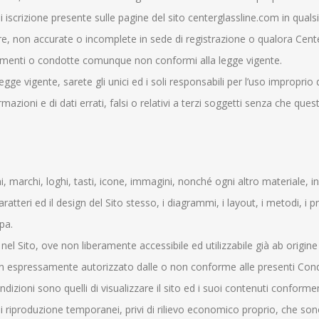
di iscrizione presente sulle pagine del sito centerglassline.com in qua
ere, non accurate o incomplete in sede di registrazione o qualora Cente
tamenti o condotte comunque non conformi alla legge vigente.
gge vigente, sarete gli unici ed i soli responsabili per l’uso improprio d
rmazioni e di dati errati, falsi o relativi a terzi soggetti senza che qu
i, marchi, loghi, tasti, icone, immagini, nonché ogni altro materiale, i
caratteri ed il design del Sito stesso, i diagrammi, i layout, i metodi, i 
pa.
el Sito, ove non liberamente accessibile ed utilizzabile già ab origin
a non espressamente autorizzato dalle o non conforme alle presenti Cond
ondizioni sono quelli di visualizzare il sito ed i suoi contenuti conf
 riproduzione temporanei, privi di rilievo economico proprio, che sono