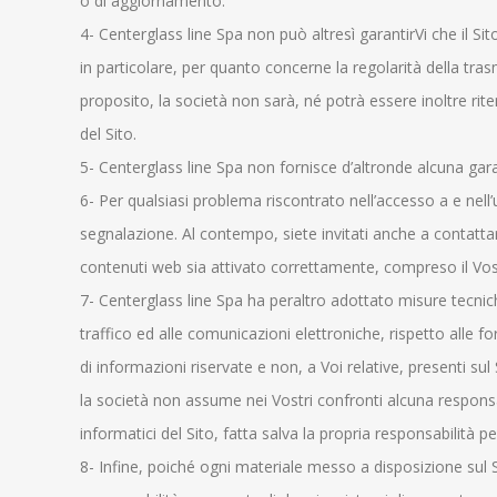
o di aggiornamento.
4- Centerglass line Spa non può altresì garantirVi che il Si
in particolare, per quanto concerne la regolarità della tra
proposito, la società non sarà, né potrà essere inoltre rit
del Sito.
5- Centerglass line Spa non fornisce d’altronde alcuna gara
6- Per qualsiasi problema riscontrato nell’accesso a e nell’
segnalazione. Al contempo, siete invitati anche a contattare
contenuti web sia attivato correttamente, compreso il Vos
7- Centerglass line Spa ha peraltro adottato misure tecniche
traffico ed alle comunicazioni elettroniche, rispetto alle fo
di informazioni riservate e non, a Voi relative, presenti s
la società non assume nei Vostri confronti alcuna responsabi
informatici del Sito, fatta salva la propria responsabilità
8- Infine, poiché ogni materiale messo a disposizione sul Si