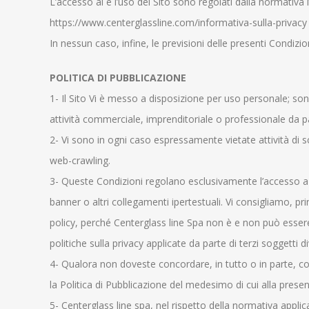
L’accesso al e l’uso del Sito sono regolati dalla normativa i
https://www.centerglassline.com/informativa-sulla-privacy
In nessun caso, infine, le previsioni delle presenti Condizi
POLITICA DI PUBBLICAZIONE
1- Il Sito Vi è messo a disposizione per uso personale; sono
attività commerciale, imprenditoriale o professionale da p
2- Vi sono in ogni caso espressamente vietate attività di 
web-crawling.
3- Queste Condizioni regolano esclusivamente l’accesso a e l
banner o altri collegamenti ipertestuali. Vi consigliamo, prim
policy, perché Centerglass line Spa non è e non può essere r
politiche sulla privacy applicate da parte di terzi soggetti d
4- Qualora non doveste concordare, in tutto o in parte, co
la Politica di Pubblicazione del medesimo di cui alla present
5- Centerglass line spa, nel rispetto della normativa applic