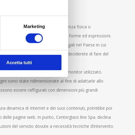
Marketing
esentino scene o situazioni di violenza fisica o
a dignità delle persone, in tutte le sue forme ed espressioni.
nuti non appropriati, non leciti o illegali nel Paese in cui
ste di accedervi comunque, l’uso che deciderete di fare del
Accetta tutti
 effetto del browser Internet e del monitor utilizzato.
ini sono state ridimensionate al fine di adattarle allo
ossono essere raffigurati con dimensioni più grandi
tura dinamica di Internet e dei suoi contenuti, potrebbe poi
i delle pagine web. In punto, Centerglass line Spa. declina
ruzioni del servizio dovute a necessità tecniche d’intervento