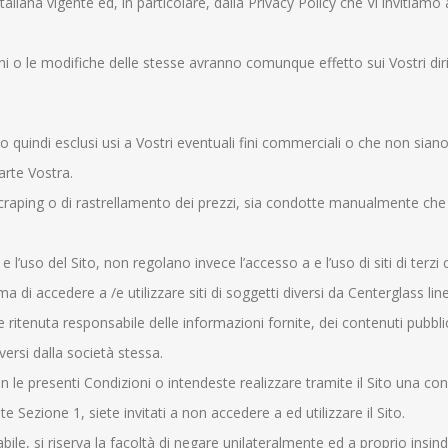
taliana vigente ed, in particolare, dalla Privacy Policy che Vi invitiamo
oni o le modifiche delle stesse avranno comunque effetto sui Vostri dirit
 quindi esclusi usi a Vostri eventuali fini commerciali o che non siano
arte Vostra.
scraping o di rastrellamento dei prezzi, sia condotte manualmente che
’uso del Sito, non regolano invece l’accesso a e l’uso di siti di terzi
a di accedere a /e utilizzare siti di soggetti diversi da Centerglass line
itenuta responsabile delle informazioni fornite, dei contenuti pubblicat
iversi dalla società stessa.
n le presenti Condizioni o intendeste realizzare tramite il Sito una c
e Sezione 1, siete invitati a non accedere a ed utilizzare il Sito.
abile, si riserva la facoltà di negare unilateralmente ed a proprio insin