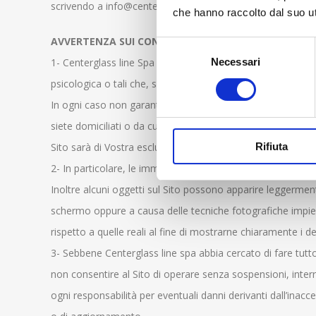
scrivendo a info@centerglassline.com, diversamente detti 
che hanno raccolto dal suo uti
AVVERTENZA SUI CONTENUTI
Selezione
Necessari
1- Centerglass line Spa ha adottato ogni accorgimento per 
del
consenso
psicologica o tali che, secondo la Vostra sensibilità, possano
In ogni caso non garantisce che i contenuti del Sito siano appr
siete domiciliati o da cui accedete a o utilizzate il Sito, s
Rifiuta
Sito sarà di Vostra esclusiva e personale responsabilità.
2- In particolare, le immagini ed i colori dei prodotti Cent
Inoltre alcuni oggetti sul Sito possono apparire leggermente
schermo oppure a causa delle tecniche fotografiche impiega
rispetto a quelle reali al fine di mostrarne chiaramente i det
3- Sebbene Centerglass line spa abbia cercato di fare tutto
non consentire al Sito di operare senza sospensioni, interr
ogni responsabilità per eventuali danni derivanti dall’inacc