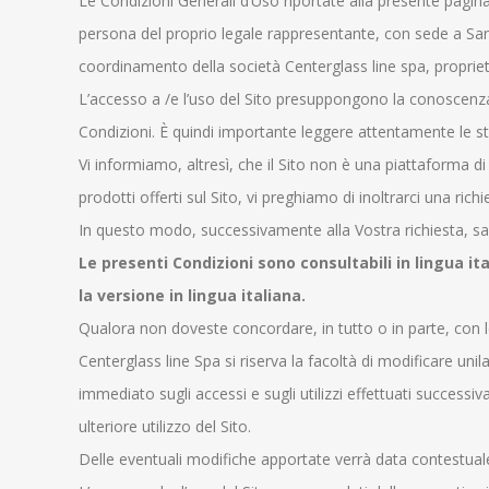
Le Condizioni Generali d’Uso riportate alla presente pagina
persona del proprio legale rappresentante, con sede a San
coordinamento della società Centerglass line spa, propriet
L’accesso a /e l’uso del Sito presuppongono la conoscenza 
Condizioni. È quindi importante leggere attentamente le stes
Vi informiamo, altresì, che il Sito non è una piattaforma d
prodotti offerti sul Sito, vi preghiamo di inoltrarci una ric
In questo modo, successivamente alla Vostra richiesta, sare
Le presenti Condizioni sono consultabili in lingua ita
la versione in lingua italiana.
Qualora non doveste concordare, in tutto o in parte, con le C
Centerglass line Spa si riserva la facoltà di modificare unil
immediato sugli accessi e sugli utilizzi effettuati successi
ulteriore utilizzo del Sito.
Delle eventuali modifiche apportate verrà data contestual