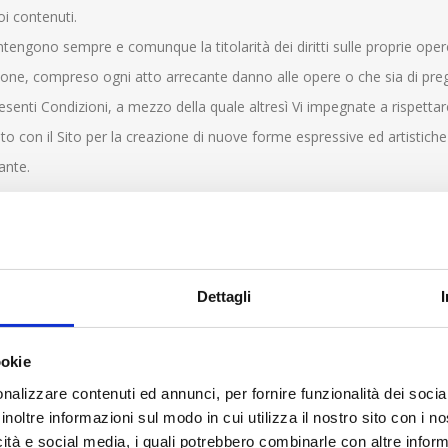
oi contenuti.
ntengono sempre e comunque la titolarità dei diritti sulle proprie opere
ione, compreso ogni atto arrecante danno alle opere o che sia di pregi
esenti Condizioni, a mezzo della quale altresì Vi impegnate a rispettar
to con il Sito per la creazione di nuove forme espressive ed artistich
ante.
ssibile che state lasciando le pagine web del Sito tramite detti link ad 
anche con riguardo alla Vostra privacy ed al trattamento dei Vostri dat
Dettagli
eghiate a queste pagine web tramite i link presenti sul Sito e di legger
ookie
 applicano infatti ai siti web di terzi, né Centerglass line Spa, è, o pu
nalizzare contenuti ed annunci, per fornire funzionalità dei socia
è, o può essere ritenuto, sintomo di una qualche raccomandazione o segn
inoltre informazioni sul modo in cui utilizza il nostro sito con i 
 collegamenti alla home page ed alle altre pagine web del Sito accessi
icità e social media, i quali potrebbero combinarle con altre inform