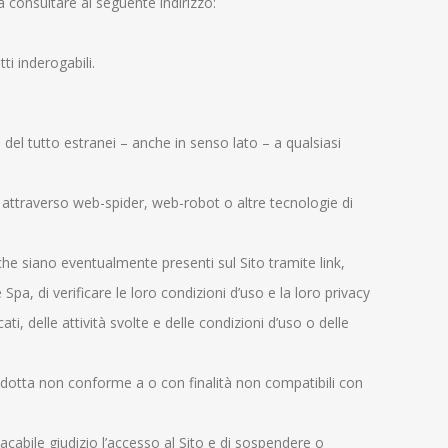
 a consultare al seguente indirizzo:
ti inderogabili.
 del tutto estranei – anche in senso lato – a qualsiasi
 attraverso web-spider, web-robot o altre tecnologie di
 che siano eventualmente presenti sul Sito tramite link,
 Spa, di verificare le loro condizioni d’uso e la loro privacy
i, delle attività svolte e delle condizioni d’uso o delle
ondotta non conforme a o con finalità non compatibili con
dacabile giudizio l’accesso al Sito e di sospendere o