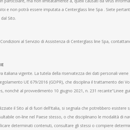
 particolare, ma non limitatamente a, quelli causati da virus informatici
 Voi e non potrà essere imputata a Centerglass line Spa . Siete pertan
dal Sito.
 Condizioni al Servizio di Assistenza di Centerglass line Spa, contattand
IE
va italiana vigente. La tutela della riservatezza dei dati personali vien
 Regolamento UE 679/2016 (GDPR), che disciplina il trattamento dei Vos
es, nonché al provvedimento 10 giugno 2021, n. 231 recante“Linee guid
izziate il Sito al di fuori dell’Italia, si segnala che potrebbero esistere 
onsultabile on-line nel Paese stesso, o che disciplinano le modalità di 
licare determinati contenuti, consultare gli stessi o compiere determin