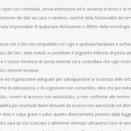
to operi con continuità, senza interruzioni ed in assenza di errori o d
smissione dei dati via cavo o wireless, nonché della funzionalità del se
enuta responsabile di qualunque disfunzione o difetto della tecnologia u
nzia che il Sito sia compatibile con ogni e qualsiasi hardware e softw
uso del Sito, siete invitati a contattare il seguente indirizzo di posta
 il Vostro fornitore di servizi Internet ed a controllare che ogni Vost
tro Internet browser.
 ed organizzative adeguate per salvaguardare la sicurezza delle informa
rme di utilizzazione o di cognizione non consentite, oltre che per evitare
ul Sito, ovvero di accesso non autorizzato, o non conforme alle norme 
lità per eventuali danni derivanti da accessi non autorizzati ed alteraz
 per dolo e colpa grave e salvo quanto diversamente previsto dalla legge
to sarà da Voi scaricato o altrimenti ottenuto attraverso l’uso di servi