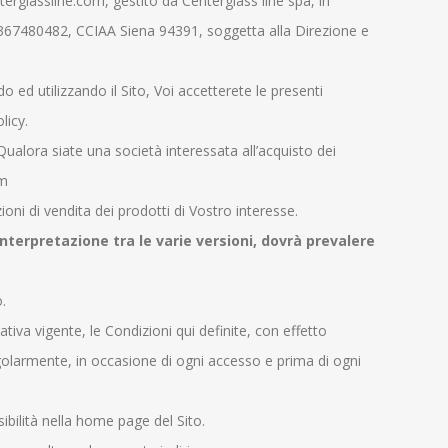
terglassline.com, gestito da Centerglass line spa, in
4367480482, CCIAA Siena 94391, soggetta alla Direzione e
ed utilizzando il Sito, Voi accetterete le presenti
licy.
Qualora siate una società interessata all’acquisto dei
om
oni di vendita dei prodotti di Vostro interesse.
 interpretazione tra le varie versioni, dovrà prevalere
.
ativa vigente, le Condizioni qui definite, con effetto
regolarmente, in occasione di ogni accesso e prima di ogni
bilità nella home page del Sito.