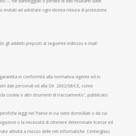
 –, file danneggiati o perdite di dati risultanti dalle
to invitati ad adottare ogni idonea misura di protezione
o gli addetti preposti al seguente indirizzo e-mail:
e garantita in conformità alla normativa vigente ed in
tri dati personali ed alla Dir. 2002/58/CE, come
a cookie e altri strumenti di tracciamento”, pubblicato
specifiche leggi nel Paese in cui siete domiciliati o da cui
navigazioni o la necessità di ottenere determinate licenze ed
ate attività a mezzo delle reti informatiche. Centerglass