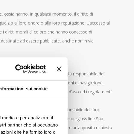
, ossia hanno, in qualsiasi momento, il diritto di
udizio al loro onore o alla loro reputazione. L’accesso al
e i diritti morali di coloro che hanno concesso di
e destinate ad essere pubblicate, anche non in via
altri siti, ma non potrà essere ritenuta responsabile dei
i personali durante le Vostre operazioni di navigazione.
Informazioni sui cookie
e attentamente le condizioni generali d’uso ed i regolamenti
ò essere ritenuta, in alcun modo responsabile dei loro
l media e per analizzare il
alazione degli stessi da parte di Centerglass line Spa.
nostri partner che si occupano
bili pubblicamente, dovrete formulare un’apposita richiesta
azioni che ha fornito loro o