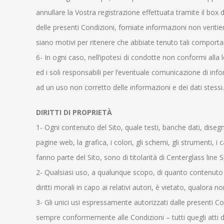
annullare la Vostra registrazione effettuata tramite il box 
delle presenti Condizioni, forniate informazioni non veriti
siano motivi per ritenere che abbiate tenuto tali compor
6- In ogni caso, nell’ipotesi di condotte non conformi alla le
ed i soli responsabili per l’eventuale comunicazione di info
ad un uso non corretto delle informazioni e dei dati stessi.
DIRITTI DI PROPRIETÀ
1- Ogni contenuto del Sito, quale testi, banche dati, disegn
pagine web, la grafica, i colori, gli schemi, gli strumenti, i 
fanno parte del Sito, sono di titolarità di Centerglass line S
2- Qualsiasi uso, a qualunque scopo, di quanto contenuto n
diritti morali in capo ai relativi autori, è vietato, qualor
3- Gli unici usi espressamente autorizzati dalle presenti C
sempre conformemente alle Condizioni – tutti quegli atti di