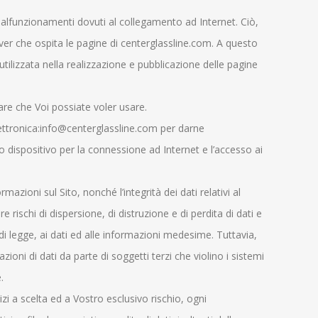
i malfunzionamenti dovuti al collegamento ad Internet. Ciò,
rver che ospita le pagine di centerglassline.com. A questo
tilizzata nella realizzazione e pubblicazione delle pagine
are che Voi possiate voler usare.
 elettronica:info@centerglassline.com per darne
ro dispositivo per la connessione ad Internet e l’accesso ai
zioni sul Sito, nonché l’integrità dei dati relativi al
 rischi di dispersione, di distruzione e di perdita di dati e
di legge, ai dati ed alle informazioni medesime. Tuttavia,
ioni di dati da parte di soggetti terzi che violino i sistemi
.
zi a scelta ed a Vostro esclusivo rischio, ogni