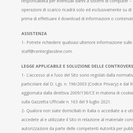
responsabilità per eventuali danni a sistemi di computer – in
operazioni di scarico ricadrà solo ed esclusivamente su di
prima di effettuare il download di informazioni o contenuti 
ASSISTENZA
1- Potrete richiedere qualsiasi ulteriore informazione sulle
staff@centerglassline.com.
LEGGE APPLICABILE E SOLUZIONE DELLE CONTROVERS
1- L’accesso al e l’uso del Sito sono regolati dalla normati
particolare dal D. Lgs. n. 196/2003 (Codice Privacy) e dal
aggiornata dalla direttiva 2009/136/CE in materia di cooki
sulla Gazzetta Ufficiale n. 163 del 9 luglio 2021.
2- Qualora non siate domiciliati in Italia o accediate a e util
accedete al e utilizzate il Sito in relazione al materiale c
autorizzazioni da parte delle competenti Autorità per pubb