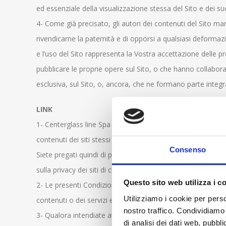
ed essenziale della visualizzazione stessa del Sito e dei su
4- Come già precisato, gli autori dei contenuti del Sito ma
rivendicarne la paternità e di opporsi a qualsiasi deformaz
e l’uso del Sito rappresenta la Vostra accettazione delle pr
pubblicare le proprie opere sul Sito, o che hanno collabora
esclusiva, sul Sito, o, ancora, che ne formano parte integr
LINK
1- Centerglass line Spa cercherà di rendere il più chiaro po
contenuti dei siti stessi e delle regole da questi adottate 
Consenso
Siete pregati quindi di prestare attenzione qualora Vi coll
sulla privacy dei siti di cui le pagine stesse fanno parte.
Questo sito web utilizza i c
2- Le presenti Condizioni e la Privacy Policy del Sito non si
Utilizziamo i cookie per perso
contenuti o dei servizi e dei beni da essi offerti, né ciò 
nostro traffico. Condividiamo 
3- Qualora intendiate attivare link o comunque indirizzare
di analisi dei dati web, pubbl