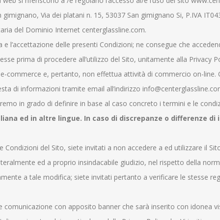
 web si riferiscono a /e regolano l’accesso al/e l’uso del sito www.cen
 gimignano, Via dei platani n. 15, 53037 San gimignano Si, P.IVA IT0
aria del Dominio Internet centerglassline.com.
e l’accettazione delle presenti Condizioni; ne consegue che accedendo 
se prima di procedere all’utilizzo del Sito, unitamente alla Privacy Po
i e-commerce e, pertanto, non effettua attività di commercio on-line. 
hiesta di informazioni tramite email all’indirizzo info@centerglassline.c
mo in grado di definire in base al caso concreto i termini e le condizi
liana ed in altre lingue. In caso di discrepanze o differenze di
ondizioni del Sito, siete invitati a non accedere a ed utilizzare il Sito
ateralmente ed a proprio insindacabile giudizio, nel rispetto della norm
vamente a tale modifica; siete invitati pertanto a verificare le stesse 
e comunicazione con apposito banner che sarà inserito con idonea visi