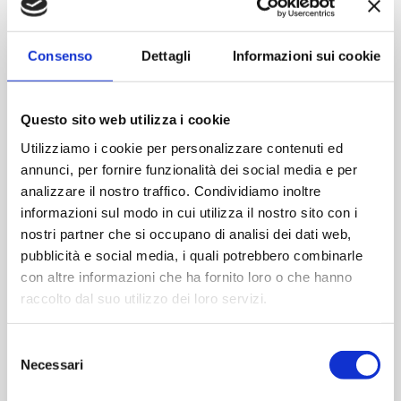
Contattaci
Consenso
Dettagli
Informazioni sui cookie
Imboccatura:To 53
Capacità (ml):540
Questo sito web utilizza i cookie
Peso (gr):240
Utilizziamo i cookie per personalizzare contenuti ed
Diametro (mm):76
annunci, per fornire funzionalità dei social media e per
Altezza (mm):165
analizzare il nostro traffico. Condividiamo inoltre
Quantità per imballo (ordine minimo 1 collo):1575
informazioni sul modo in cui utilizza il nostro sito con i
nostri partner che si occupano di analisi dei dati web,
pubblicità e social media, i quali potrebbero combinarle
Cod.:
VCP503
con altre informazioni che ha fornito loro o che hanno
raccolto dal suo utilizzo dei loro servizi.
Please select the address you want to ship to
Selezione
ACQUISTA
Necessari
del
consenso