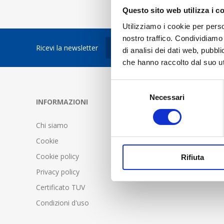
Questo sito web utilizza i c
Utilizziamo i cookie per perso
nostro traffico. Condividiamo 
Ricevi la newsletter
di analisi dei dati web, pubbl
che hanno raccolto dal suo uti
Selezione
Necessari
del
INFORMAZIONI
SERVIZIO C
consenso
Chi siamo
FAQ - Doma
Cookie
Condizioni d
Cookie policy
Spedizione 
Rifiuta
Privacy policy
Certificato TUV
Condizioni d'uso