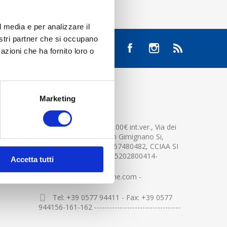
l media e per analizzare il
nostri partner che si occupano
azioni che ha fornito loro o
Marketing
CONTATTACI
Cap.soc. 2.500.000,00€ int.ver., Via dei
platani n. 15, 53037 San Gimignano Si,
Part.IVA e Cod.Fisc.04367480482, CCIAA SI
n.94391 , MOCA=IT0905202800414-
Accetta tutti
info@centerglassline.com -
Tel: +39 0577 94411 - Fax: +39 0577
944156-161-162 ----------------------------------