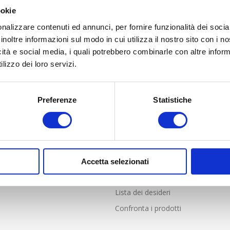
ookie
nalizzare contenuti ed annunci, per fornire funzionalità dei socia
inoltre informazioni sul modo in cui utilizza il nostro sito con i 
icità e social media, i quali potrebbero combinarle con altre inform
lizzo dei loro servizi.
Preferenze
Statistiche
LIENTI
PROFILO
nde frequenti
Profilo
i Vendita online solo per Italia
Indirizzi
e resi
Ordini
Accetta selezionati
Carrello
Lista dei desideri
Confronta i prodotti