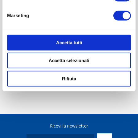
OVERVIEW
Marketing
REVIEWS
Accetta tutti
CONTACT US
Accetta selezionati
Scheda tecnica
Rifiuta
Ricevi la newsletter