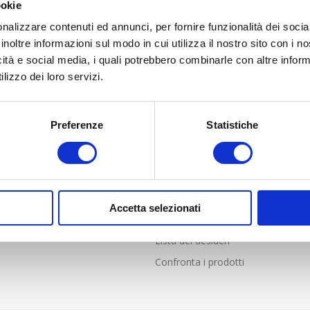
ookie
nalizzare contenuti ed annunci, per fornire funzionalità dei socia
inoltre informazioni sul modo in cui utilizza il nostro sito con i 
icità e social media, i quali potrebbero combinarle con altre inform
lizzo dei loro servizi.
LIENTI
PROFILO
Preferenze
Statistiche
nde frequenti
Profilo
i Vendita online solo per Italia
Indirizzi
e resi
Ordini
Accetta selezionati
Carrello
Lista dei desideri
Confronta i prodotti