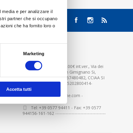
l media e per analizzare il
nostri partner che si occupano
azioni che ha fornito loro o
CONTATTACI
Marketing
Cap.soc. 2.500.000,00€ int.ver., Via dei
platani n. 15, 53037 San Gimignano Si,
Part.IVA e Cod.Fisc.04367480482, CCIAA SI
n.94391 , MOCA=IT0905202800414-
Accetta tutti
info@centerglassline.com -
Tel: +39 0577 94411 - Fax: +39 0577
944156-161-162 ----------------------------------