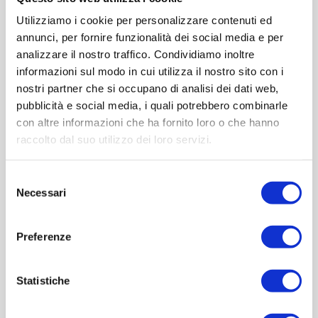
Peso (gr):0
Diametro (mm):86
Utilizziamo i cookie per personalizzare contenuti ed
Altezza (mm):93
annunci, per fornire funzionalità dei social media e per
Larghezza (mm):0
analizzare il nostro traffico. Condividiamo inoltre
Quantità per imballo (ordine minimo 1 collo):1386
informazioni sul modo in cui utilizza il nostro sito con i
nostri partner che si occupano di analisi dei dati web,
pubblicità e social media, i quali potrebbero combinarle
Cod.:
BOR350
con altre informazioni che ha fornito loro o che hanno
raccolto dal suo utilizzo dei loro servizi.
Please select the address you want to ship to
Selezione
Necessari
del
ACQUISTA
consenso
Preferenze
Statistiche