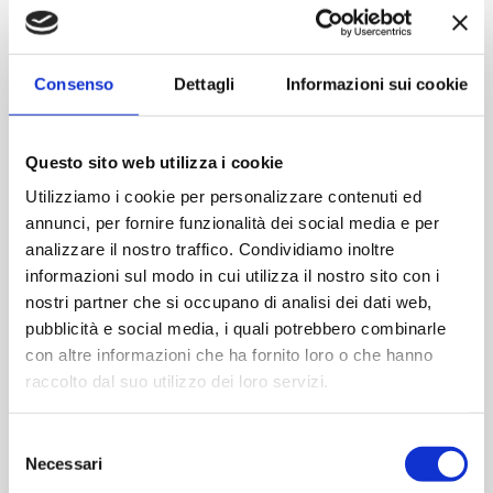
Consenso
Dettagli
Informazioni sui cookie
Questo sito web utilizza i cookie
Utilizziamo i cookie per personalizzare contenuti ed
annunci, per fornire funzionalità dei social media e per
analizzare il nostro traffico. Condividiamo inoltre
Olio Quadro 100 ml
Olio Quadro 1000 ml
informazioni sul modo in cui utilizza il nostro sito con i
nostri partner che si occupano di analisi dei dati web,
Contattaci
Contattaci
pubblicità e social media, i quali potrebbero combinarle
con altre informazioni che ha fornito loro o che hanno
raccolto dal suo utilizzo dei loro servizi.
ACQUISTA
ACQUISTA
Selezione
Necessari
del