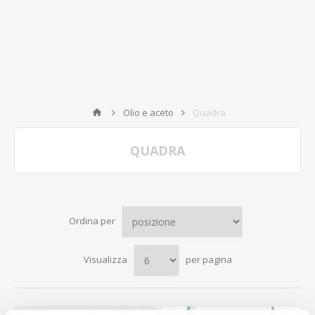
Olio e aceto
Quadra
QUADRA
Ordina per
Visualizza
per pagina