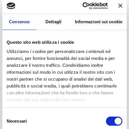
Contattaci
Consenso
Dettagli
Informazioni sui cookie
Imboccatura:Caps.twist 63
Capacità (ml):314
Questo sito web utilizza i cookie
Peso (gr):195
Diametro (mm):70
Utilizziamo i cookie per personalizzare contenuti ed
annunci, per fornire funzionalità dei social media e per
Altezza (mm):115
analizzare il nostro traffico. Condividiamo inoltre
Larghezza (mm):0
informazioni sul modo in cui utilizza il nostro sito con i
Quantità per imballo (ordine minimo 1 collo):2430
nostri partner che si occupano di analisi dei dati web,
pubblicità e social media, i quali potrebbero combinarle
Cod.:
VCP319
con altre informazioni che ha fornito loro o che hanno
raccolto dal suo utilizzo dei loro servizi.
Please select the address you want to ship to
Selezione
Necessari
del
ACQUISTA