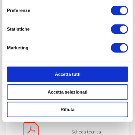
consenso
Preferenze
Statistiche
Marketing
Accetta tutti
OVERVIEW
Accetta selezionati
REVIEWS
CONTACT US
Rifiuta
Scheda tecnica