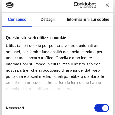
Contattaci
Consenso
Dettagli
Informazioni sui cookie
Imboccatura:T.guala
Capacità (ml):700
Questo sito web utilizza i cookie
Peso (gr):500
Diametro (mm):0
Utilizziamo i cookie per personalizzare contenuti ed
annunci, per fornire funzionalità dei social media e per
Altezza (mm):236
analizzare il nostro traffico. Condividiamo inoltre
Larghezza (mm):84
informazioni sul modo in cui utilizza il nostro sito con i
Quantità per imballo (ordine minimo 1 collo):1360
nostri partner che si occupano di analisi dei dati web,
pubblicità e social media, i quali potrebbero combinarle
Cod.:
VS8139
con altre informazioni che ha fornito loro o che hanno
raccolto dal suo utilizzo dei loro servizi.
Please select the address you want to ship to
Selezione
Necessari
del
ACQUISTA
consenso