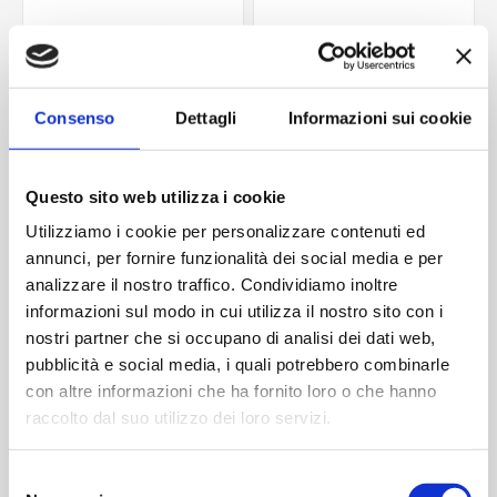
Consenso
Dettagli
Informazioni sui cookie
Questo sito web utilizza i cookie
Utilizziamo i cookie per personalizzare contenuti ed
annunci, per fornire funzionalità dei social media e per
Ottagonale 309 ml
Ottagonale 106 ml
analizzare il nostro traffico. Condividiamo inoltre
Contattaci
Contattaci
informazioni sul modo in cui utilizza il nostro sito con i
nostri partner che si occupano di analisi dei dati web,
pubblicità e social media, i quali potrebbero combinarle
con altre informazioni che ha fornito loro o che hanno
ACQUISTA
ACQUISTA
raccolto dal suo utilizzo dei loro servizi.
Selezione