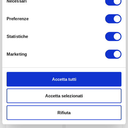
Necessari
del
consenso
Preferenze
Statistiche
Marketing
Ottagonale 212 ml
Ottagonale 106 ml
Contattaci
Contattaci
Accetta tutti
Accetta selezionati
ACQUISTA
ACQUISTA
Rifiuta