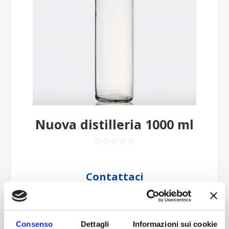
Nuova distilleria 1000 ml
Contattaci
Imboccatura:T.vite pp31,5a
Capacità (ml):1000
Peso (gr):495
Consenso
Dettagli
Informazioni sui cookie