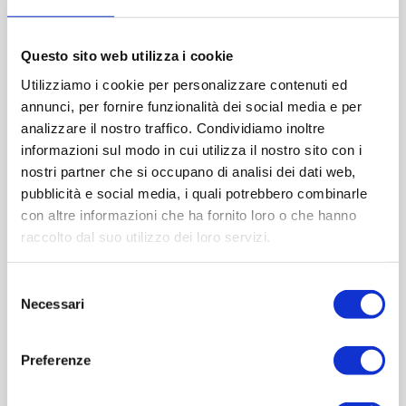
Diametro (mm):0
Altezza (mm):315
Larghezza (mm):81
Questo sito web utilizza i cookie
Quantità per imballo (ordine minimo 1 collo):1327
Utilizziamo i cookie per personalizzare contenuti ed
annunci, per fornire funzionalità dei social media e per
analizzare il nostro traffico. Condividiamo inoltre
Cod.:
VCP180
informazioni sul modo in cui utilizza il nostro sito con i
nostri partner che si occupano di analisi dei dati web,
Please select the address you want to ship to
pubblicità e social media, i quali potrebbero combinarle
con altre informazioni che ha fornito loro o che hanno
raccolto dal suo utilizzo dei loro servizi.
ACQUISTA
Selezione
Necessari
del
consenso
Preferenze