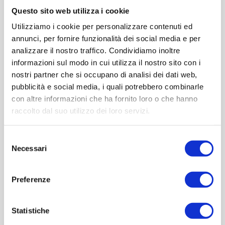
Questo sito web utilizza i cookie
Contattaci
Utilizziamo i cookie per personalizzare contenuti ed
Cod.:
BRF532
annunci, per fornire funzionalità dei social media e per
analizzare il nostro traffico. Condividiamo inoltre
Please select the address you want to ship to
informazioni sul modo in cui utilizza il nostro sito con i
nostri partner che si occupano di analisi dei dati web,
pubblicità e social media, i quali potrebbero combinarle
ACQUISTA
con altre informazioni che ha fornito loro o che hanno
raccolto dal suo utilizzo dei loro servizi.
Selezione
Necessari
del
consenso
Preferenze
Statistiche