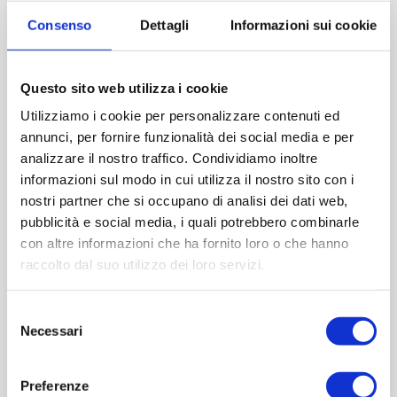
Consenso
Dettagli
Informazioni sui cookie
Imboccatura:pp31,5 std
Capacità (ml):750
Peso (gr):482
Questo sito web utilizza i cookie
Diametro (mm):78
Utilizziamo i cookie per personalizzare contenuti ed
Altezza (mm):300
annunci, per fornire funzionalità dei social media e per
Quantità per imballo (ordine minimo 1 collo):1421
analizzare il nostro traffico. Condividiamo inoltre
informazioni sul modo in cui utilizza il nostro sito con i
Cod.:
YOU051
nostri partner che si occupano di analisi dei dati web,
pubblicità e social media, i quali potrebbero combinarle
Please select the address you want to ship to
con altre informazioni che ha fornito loro o che hanno
raccolto dal suo utilizzo dei loro servizi.
ACQUISTA
Selezione
Necessari
del
consenso
Preferenze