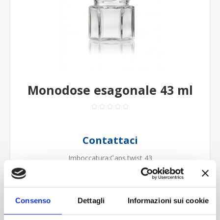
Monodose esagonale 43 ml
Contattaci
Imboccatura:Caps.twist 43
Capacità (ml):45
Peso (gr):60
Diametro (mm):49
Consenso
Dettagli
Informazioni sui cookie
Altezza (mm):49
Larghezza (mm):0