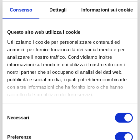
Altezza (mm):39
Consenso
Dettagli
Informazioni sui cookie
Larghezza (mm):0
Quantità per imballo (ordine minimo 1 collo):60
Questo sito web utilizza i cookie
Cod.:
SOT001P
Utilizziamo i cookie per personalizzare contenuti ed
annunci, per fornire funzionalità dei social media e per
Tappo
*
analizzare il nostro traffico. Condividiamo inoltre
informazioni sul modo in cui utilizza il nostro sito con i
nostri partner che si occupano di analisi dei dati web,
pubblicità e social media, i quali potrebbero combinarle
con altre informazioni che ha fornito loro o che hanno
Please select the address you want to ship to
raccolto dal suo utilizzo dei loro servizi.
ACQUISTA
Selezione
Necessari
del
consenso
Preferenze