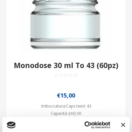
Monodose 30 ml To 43 (60pz)
€15,00
Imboccatura:Caps.twist 43
Capacità (ml):30
Peso (gr):43
Diametro (mm):43