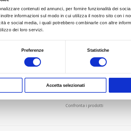
nalizzare contenuti ed annunci, per fornire funzionalità dei socia
inoltre informazioni sul modo in cui utilizza il nostro sito con i 
icità e social media, i quali potrebbero combinarle con altre inform
lizzo dei loro servizi.
LIENTI
PROFILO
Preferenze
Statistiche
nde frequenti
Profilo
i Vendita online solo per Italia
Indirizzi
e resi
Ordini
Accetta selezionati
Carrello
Lista dei desideri
Confronta i prodotti