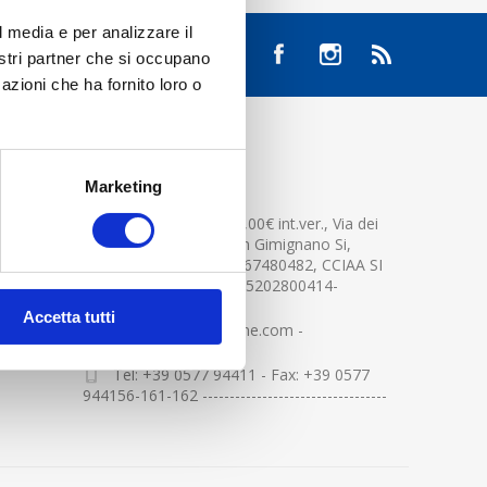
l media e per analizzare il
nostri partner che si occupano
azioni che ha fornito loro o
CONTATTACI
Marketing
Cap.soc. 2.500.000,00€ int.ver., Via dei
platani n. 15, 53037 San Gimignano Si,
Part.IVA e Cod.Fisc.04367480482, CCIAA SI
n.94391 , MOCA=IT0905202800414-
Accetta tutti
info@centerglassline.com -
Tel: +39 0577 94411 - Fax: +39 0577
944156-161-162 ----------------------------------