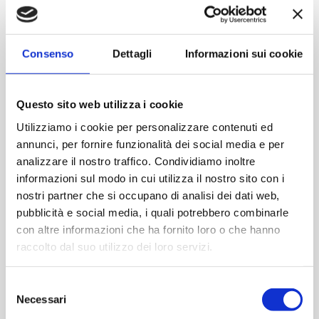
Contattaci
Consenso
Dettagli
Informazioni sui cookie
Imboccatura:Caps.twist 43
Capacità (ml):750
Questo sito web utilizza i cookie
Peso (gr):300
Diametro (mm):83
Utilizziamo i cookie per personalizzare contenuti ed
annunci, per fornire funzionalità dei social media e per
Altezza (mm):213
analizzare il nostro traffico. Condividiamo inoltre
Larghezza (mm):0
informazioni sul modo in cui utilizza il nostro sito con i
Quantità per imballo (ordine minimo 1 collo):910
nostri partner che si occupano di analisi dei dati web,
pubblicità e social media, i quali potrebbero combinarle
Cod.:
AVI225
con altre informazioni che ha fornito loro o che hanno
raccolto dal suo utilizzo dei loro servizi.
Please select the address you want to ship to
Selezione
Necessari
del
ACQUISTA