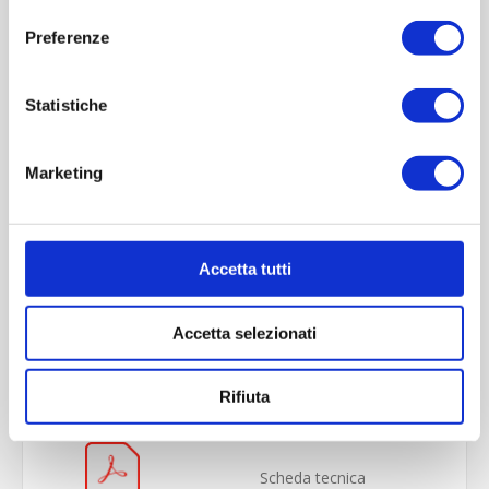
consenso
Preferenze
Statistiche
Marketing
Accetta tutti
OVERVIEW
Accetta selezionati
REVIEWS
CONTACT US
Rifiuta
Scheda tecnica