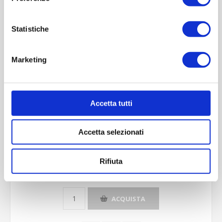
Contattaci
Statistiche
Imboccatura:T.fascetta
Capacità (ml):250
Marketing
Peso (gr):250
Diametro (mm):0
Altezza (mm):250
Larghezza (mm):54
Accetta tutti
Quantità per imballo (ordine minimo 1 collo):1808
Accetta selezionati
Cod.:
ETR612
Rifiuta
Please select the address you want to ship to
ACQUISTA