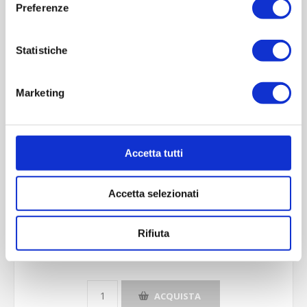
Preferenze
Contattaci
Statistiche
Imboccatura:T.vite pp31,5o
Capacità (ml):250
Marketing
Peso (gr):250
Diametro (mm):46
Altezza (mm):250
Accetta tutti
Larghezza (mm):54
Quantità per imballo (ordine minimo 1 collo):2200
Accetta selezionati
Cod.:
ETU023
Rifiuta
Please select the address you want to ship to
ACQUISTA