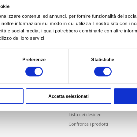
ookie
nalizzare contenuti ed annunci, per fornire funzionalità dei socia
inoltre informazioni sul modo in cui utilizza il nostro sito con i 
icità e social media, i quali potrebbero combinarle con altre inform
lizzo dei loro servizi.
Preferenze
Statistiche
LIENTI
PROFILO
nde frequenti
Profilo
i Vendita online solo per Italia
Indirizzi
e resi
Ordini
Accetta selezionati
Carrello
Lista dei desideri
Confronta i prodotti