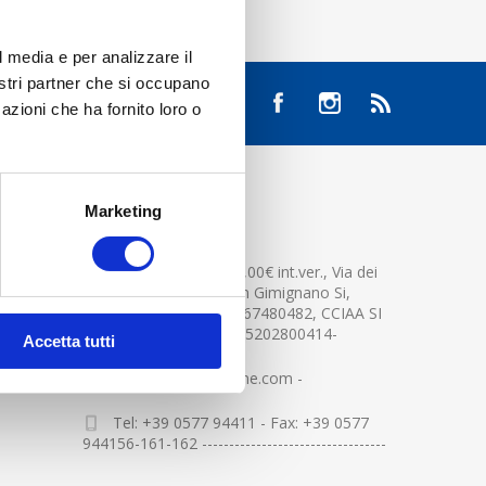
l media e per analizzare il
nostri partner che si occupano
azioni che ha fornito loro o
Marketing
CONTATTACI
Cap.soc. 2.500.000,00€ int.ver., Via dei
platani n. 15, 53037 San Gimignano Si,
Part.IVA e Cod.Fisc.04367480482, CCIAA SI
n.94391 , MOCA=IT0905202800414-
Accetta tutti
info@centerglassline.com -
Tel: +39 0577 94411 - Fax: +39 0577
944156-161-162 ----------------------------------