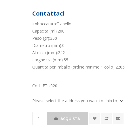
Contattaci
Imboccatura:T.anello
Capacità (ml):200
Peso (gr):350
Diametro (mm):0
Altezza (mm):242
Larghezza (mm):55
Quantità per imballo (ordine minimo 1 collo):2205
Cod.:
ETU020
Please select the address you want to ship to
ACQUISTA