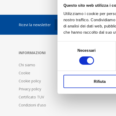
Questo sito web utilizza i c
Utilizziamo i cookie per perso
nostro traffico. Condividiamo 
Ricevi la newsletter
di analisi dei dati web, pubbl
che hanno raccolto dal suo uti
Selezione
Necessari
del
INFORMAZIONI
SERVIZIO C
consenso
Chi siamo
FAQ - Doma
Cookie
Condizioni d
Cookie policy
Spedizione 
Rifiuta
Privacy policy
Certificato TUV
Condizioni d'uso