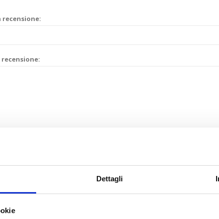
a recensione:
 recensione:
Valutazione:
Pessimo
Eccellente
Dettagli
ookie