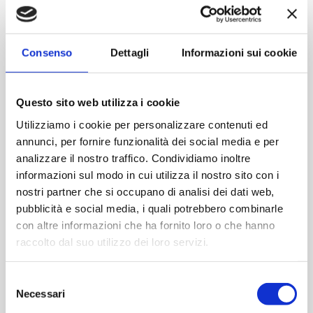
Contattaci
Consenso
Dettagli
Informazioni sui cookie
Imboccatura:pp28
Capacità (ml):330
Questo sito web utilizza i cookie
Peso (gr):250
Diametro (mm):56
Utilizziamo i cookie per personalizzare contenuti ed
annunci, per fornire funzionalità dei social media e per
Altezza (mm):200
analizzare il nostro traffico. Condividiamo inoltre
Larghezza (mm):56
informazioni sul modo in cui utilizza il nostro sito con i
Quantità per imballo :1792
nostri partner che si occupano di analisi dei dati web,
pubblicità e social media, i quali potrebbero combinarle
Cod.:
RUB364
con altre informazioni che ha fornito loro o che hanno
raccolto dal suo utilizzo dei loro servizi.
Please select the address you want to ship to
Selezione
Necessari
del
ACQUISTA