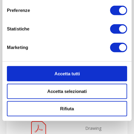
consenso
Preferenze
Statistiche
Marketing
Accetta tutti
OVERVIEW
Accetta selezionati
REVIEWS
CONTACT US
Rifiuta
Drawing