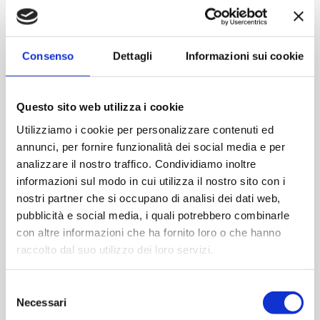
Contattaci
Consenso
Dettagli
Informazioni sui cookie
Imboccatura:T.corona
Capacità (ml):3000
Questo sito web utilizza i cookie
Peso (gr):2950
Utilizziamo i cookie per personalizzare contenuti ed
Diametro (mm):157
annunci, per fornire funzionalità dei social media e per
Altezza (mm):470
analizzare il nostro traffico. Condividiamo inoltre
Larghezza (mm):0
informazioni sul modo in cui utilizza il nostro sito con i
Quantità per imballo (ordine minimo 1 collo):165
nostri partner che si occupano di analisi dei dati web,
pubblicità e social media, i quali potrebbero combinarle
Cod.:
VS0378
con altre informazioni che ha fornito loro o che hanno
raccolto dal suo utilizzo dei loro servizi.
Please select the address you want to ship to
Selezione
Necessari
del
ACQUISTA