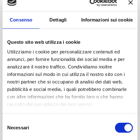
Contattaci
Consenso
Dettagli
Informazioni sui cookie
Imboccatura:Caps.twist 63
Capacità (ml):420
Questo sito web utilizza i cookie
Peso (gr):180
Utilizziamo i cookie per personalizzare contenuti ed
Diametro (mm):67
annunci, per fornire funzionalità dei social media e per
Altezza (mm):145
analizzare il nostro traffico. Condividiamo inoltre
Larghezza (mm):52
informazioni sul modo in cui utilizza il nostro sito con i
nostri partner che si occupano di analisi dei dati web,
pubblicità e social media, i quali potrebbero combinarle
Cod.:
VII22274
con altre informazioni che ha fornito loro o che hanno
raccolto dal suo utilizzo dei loro servizi.
Please select the address you want to ship to
Selezione
ACQUISTA
Necessari
del
consenso