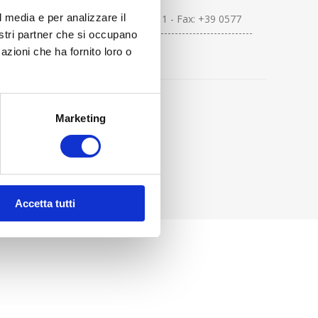
l media e per analizzare il
Tel: +39 0577 94411 - Fax: +39 0577
944156-161-162 ----------------------------------
nostri partner che si occupano
azioni che ha fornito loro o
Marketing
Accetta tutti