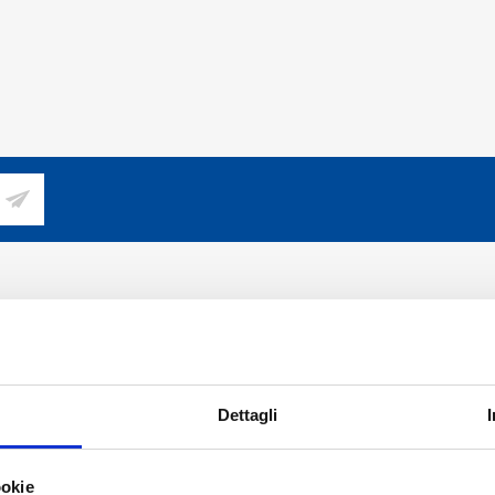
LIENTI
PROFILO
nde frequenti
Profilo
i Vendita online solo per Italia
Indirizzi
Dettagli
e resi
Ordini
Carrello
ookie