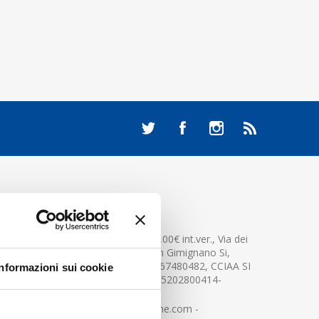
CONTATTACI
Cap.soc. 2.500.000,00€ int.ver., Via dei
platani n. 15, 53037 San Gimignano Si,
Part.IVA e Cod.Fisc.04367480482, CCIAA SI
Informazioni sui cookie
n.94391 , MOCA=IT0905202800414-
info@centerglassline.com -