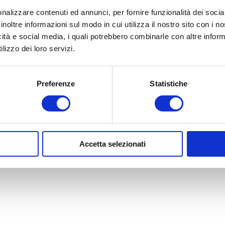
Lista dei desideri
nalizzare contenuti ed annunci, per fornire funzionalità dei socia
Confronta i prodotti
inoltre informazioni sul modo in cui utilizza il nostro sito con i 
icità e social media, i quali potrebbero combinarle con altre inform
lizzo dei loro servizi.
Preferenze
Statistiche
Copyright © 2026 Centerglassline. Tutti i diritti riservati
Powered by
nopCommerce
Designed by
Nop-Templates.com
Accetta selezionati