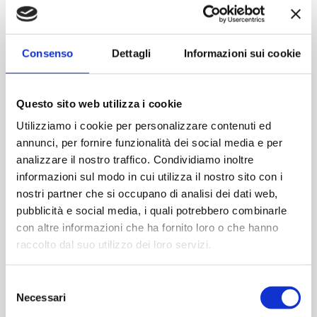
Contattaci
Consenso
Dettagli
Informazioni sui cookie
Imboccatura:Caps.twist 82
Capacità (ml):720
Questo sito web utilizza i cookie
Peso (gr):290
Diametro (mm):86
Utilizziamo i cookie per personalizzare contenuti ed
annunci, per fornire funzionalità dei social media e per
Altezza (mm):149
analizzare il nostro traffico. Condividiamo inoltre
Larghezza (mm):0
informazioni sul modo in cui utilizza il nostro sito con i
Quantità per imballo (ordine minimo 1 collo):1183
nostri partner che si occupano di analisi dei dati web,
pubblicità e social media, i quali potrebbero combinarle
Cod.:
VTR323
con altre informazioni che ha fornito loro o che hanno
raccolto dal suo utilizzo dei loro servizi.
Please select the address you want to ship to
Selezione
Necessari
del
ACQUISTA
consenso