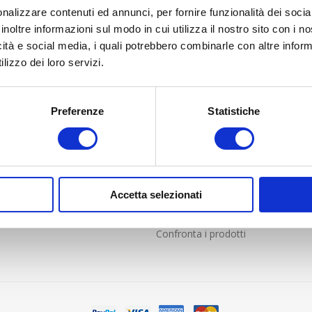
nalizzare contenuti ed annunci, per fornire funzionalità dei socia
inoltre informazioni sul modo in cui utilizza il nostro sito con i 
icità e social media, i quali potrebbero combinarle con altre inform
lizzo dei loro servizi.
LIENTI
PROFILO
Preferenze
Statistiche
nde frequenti
Profilo
i Vendita online solo per Italia
Indirizzi
e resi
Ordini
Carrello
Accetta selezionati
Lista dei desideri
Confronta i prodotti