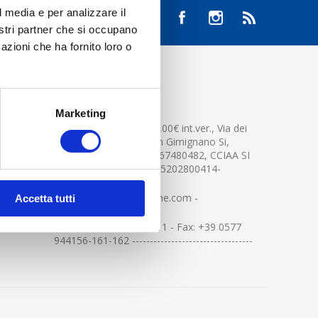
l media e per analizzare il
nostri partner che si occupano
azioni che ha fornito loro o
CONTATTACI
Marketing
Cap.soc. 2.500.000,00€ int.ver., Via dei
platani n. 15, 53037 San Gimignano Si,
Part.IVA e Cod.Fisc.04367480482, CCIAA SI
n.94391 , MOCA=IT0905202800414-
info@centerglassline.com -
Accetta tutti
Tel: +39 0577 94411 - Fax: +39 0577
944156-161-162 ----------------------------------