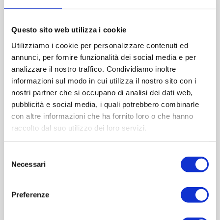
Contattaci
Questo sito web utilizza i cookie
Imboccatura:T.cetie
Utilizziamo i cookie per personalizzare contenuti ed
Capacità (ml):3000
annunci, per fornire funzionalità dei social media e per
Peso (gr):2950
analizzare il nostro traffico. Condividiamo inoltre
Diametro (mm):145
informazioni sul modo in cui utilizza il nostro sito con i
Altezza (mm):450
nostri partner che si occupano di analisi dei dati web,
Larghezza (mm):0
pubblicità e social media, i quali potrebbero combinarle
Quantità per imballo (ordine minimo 1 collo):157
con altre informazioni che ha fornito loro o che hanno
raccolto dal suo utilizzo dei loro servizi.
Cod.:
VS0263
Selezione
Necessari
del
Please select the address you want to ship to
consenso
Preferenze
ACQUISTA