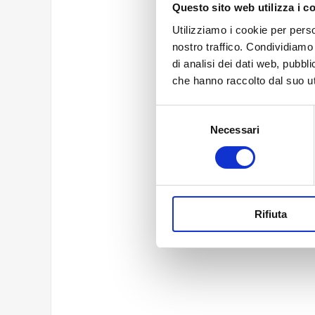
Questo sito web utilizza i c
Testo della
Utilizziamo i cookie per perso
nostro traffico. Condividiamo 
di analisi dei dati web, pubbl
che hanno raccolto dal suo uti
Selezione
Necessari
del
consenso
Rifiuta