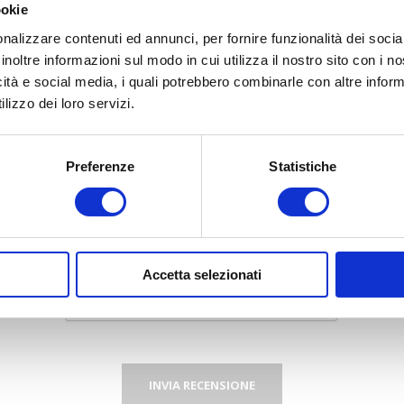
ookie
 recensione:
nalizzare contenuti ed annunci, per fornire funzionalità dei socia
inoltre informazioni sul modo in cui utilizza il nostro sito con i 
icità e social media, i quali potrebbero combinarle con altre inform
lizzo dei loro servizi.
Preferenze
Statistiche
Valutazione:
Pessimo
Eccellente
Accetta selezionati
INVIA RECENSIONE