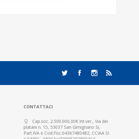
CONTATTACI
Cap.soc. 2.500.000,00€ int.ver., Via dei
platani n. 15, 53037 San Gimignano Si,
Part.IVA e Cod.Fisc.04367480482, CCIAA SI
n.94391 , MOCA=IT0905202800414-