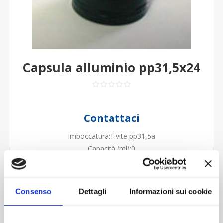
Capsula alluminio pp31,5x24
Contattaci
Imboccatura:T.vite pp31,5a
Capacità (ml):0
Peso (gr):0
Diametro (mm):0
Altezza (mm):0
Consenso
Dettagli
Informazioni sui cookie
Larghezza (mm):0
Quantità per imballo (ordine minimo 1 collo):2000