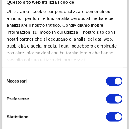
Questo sito web utilizza i cookie
Utilizziamo i cookie per personalizzare contenuti ed
Cod.:
FAT012
annunci, per fornire funzionalità dei social media e per
analizzare il nostro traffico. Condividiamo inoltre
Please select the address you want to ship to
informazioni sul modo in cui utilizza il nostro sito con i
nostri partner che si occupano di analisi dei dati web,
ACQUISTA
pubblicità e social media, i quali potrebbero combinarle
con altre informazioni che ha fornito loro o che hanno
raccolto dal suo utilizzo dei loro servizi.
Selezione
Necessari
del
consenso
Preferenze
Statistiche
OVERVIEW