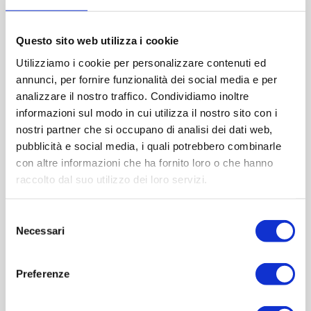
Diametro (mm):0
Altezza (mm):0
Larghezza (mm):0
Questo sito web utilizza i cookie
Quantità per imballo (ordine minimo 1 collo):2000
Utilizziamo i cookie per personalizzare contenuti ed
annunci, per fornire funzionalità dei social media e per
analizzare il nostro traffico. Condividiamo inoltre
Cod.:
FAT002
informazioni sul modo in cui utilizza il nostro sito con i
nostri partner che si occupano di analisi dei dati web,
Please select the address you want to ship to
pubblicità e social media, i quali potrebbero combinarle
con altre informazioni che ha fornito loro o che hanno
ACQUISTA
raccolto dal suo utilizzo dei loro servizi.
Selezione
Necessari
del
consenso
Preferenze