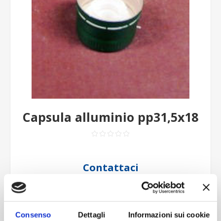
Capsula alluminio pp31,5x18
Contattaci
Imboccatura:T.vite pp31,5o
Capacità (ml):0
Peso (gr):0
Consenso
Dettagli
Informazioni sui cookie