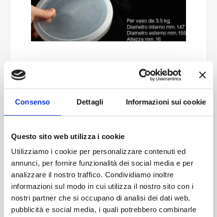
Coperchio PLA-A8L
Consenso
Dettagli
Informazioni sui cookie
Contattaci
Questo sito web utilizza i cookie
Cod.:
OMP009
Utilizziamo i cookie per personalizzare contenuti ed
annunci, per fornire funzionalità dei social media e per
Please select the address you want to ship to
analizzare il nostro traffico. Condividiamo inoltre
informazioni sul modo in cui utilizza il nostro sito con i
ACQUISTA
nostri partner che si occupano di analisi dei dati web,
pubblicità e social media, i quali potrebbero combinarle