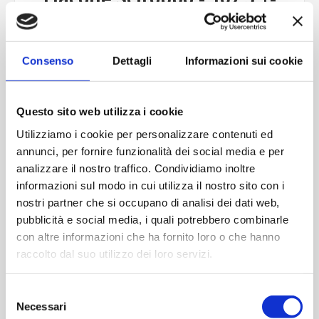
2,5 ml PP28 HP5077-100 VBIII
COD 5948
Consenso
Dettagli
Informazioni sui cookie
Questo sito web utilizza i cookie
Contattaci
Utilizziamo i cookie per personalizzare contenuti ed
Imboccatura:pp28
annunci, per fornire funzionalità dei social media e per
Capacità (ml):107,5+-2,5
analizzare il nostro traffico. Condividiamo inoltre
Peso (gr):75
informazioni sul modo in cui utilizza il nostro sito con i
Diametro (mm):51+-0,8
nostri partner che si occupano di analisi dei dati web,
Altezza (mm):88+-0,8
pubblicità e social media, i quali potrebbero combinarle
Quantità per imballo (ordine minimo 1 collo):
con altre informazioni che ha fornito loro o che hanno
raccolto dal suo utilizzo dei loro servizi.
Please select the address you want to ship to
Selezione
Necessari
del