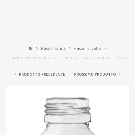
Flaconi farma
Flaconi in vetro
Flacone Sciroppo - 107,5 +- 2,5 ml PP28 HP5077-100 VBIII COD 5948
PRODOTTO PRECEDENTE
PROSSIMO PRODOTTO