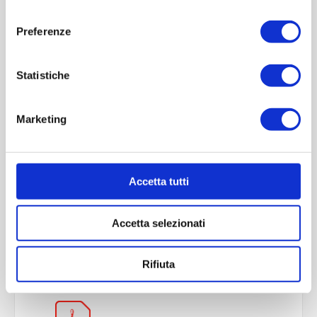
ACQUISTA
consenso
Preferenze
Statistiche
Marketing
Accetta tutti
OVERVIEW
Accetta selezionati
REVIEWS
Rifiuta
CONTACT US