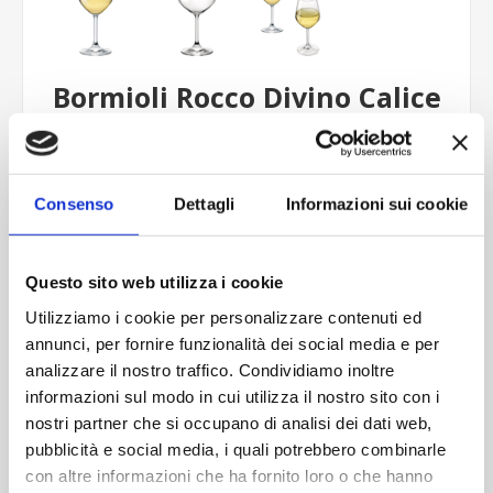
Bormioli Rocco Divino Calice
Vino Bianco 44,5 cl Set 6 Pz
Consenso
Dettagli
Informazioni sui cookie
€10,98
Questo sito web utilizza i cookie
Calice ideale per vini bianchi in vetro sottile, brillante e
trasparente come il cristallo, qualità ed eleganza ad un
Utilizziamo i cookie per personalizzare contenuti ed
prezzo estremamente conveniente, lavabile in
annunci, per fornire funzionalità dei social media e per
lavastoviglie.
analizzare il nostro traffico. Condividiamo inoltre
informazioni sul modo in cui utilizza il nostro sito con i
nostri partner che si occupano di analisi dei dati web,
Caratteristiche Tecniche di: Bormioli Rocco Divino Calice
pubblicità e social media, i quali potrebbero combinarle
Vino Bianco 44,5 cl Set 6 Pz
con altre informazioni che ha fornito loro o che hanno
Calice Vino Bianco DIVINO by BORMIOLI ROCCO In