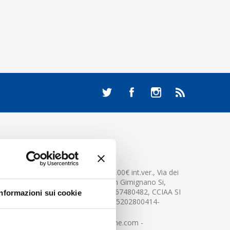
CONTATTACI
Cap.soc. 2.500.000,00€ int.ver., Via dei
platani n. 15, 53037 San Gimignano Si,
Part.IVA e Cod.Fisc.04367480482, CCIAA SI
Informazioni sui cookie
n.94391 , MOCA=IT0905202800414-
info@centerglassline.com -