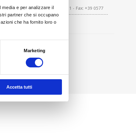
l media e per analizzare il
Tel: +39 0577 94411 - Fax: +39 0577
944156-161-162 ----------------------------------
nostri partner che si occupano
azioni che ha fornito loro o
Marketing
Accetta tutti