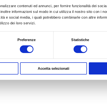
Lista dei desideri
nalizzare contenuti ed annunci, per fornire funzionalità dei socia
Confronta i prodotti
inoltre informazioni sul modo in cui utilizza il nostro sito con i 
icità e social media, i quali potrebbero combinarle con altre inform
lizzo dei loro servizi.
Preferenze
Statistiche
Copyright © 2026 Centerglassline. Tutti i diritti riservati
Powered by
nopCommerce
Designed by
Nop-Templates.com
Accetta selezionati