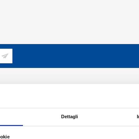
LIENTI
PROFILO
nde frequenti
Profilo
i Vendita online solo per Italia
Indirizzi
Dettagli
e resi
Ordini
Carrello
ookie