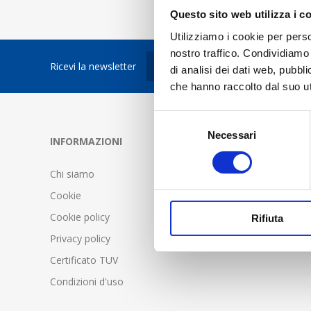
Questo sito web utilizza i c
Utilizziamo i cookie per perso
nostro traffico. Condividiamo 
Ricevi la newsletter
di analisi dei dati web, pubbl
che hanno raccolto dal suo uti
Selezione
Necessari
del
INFORMAZIONI
SERVIZIO C
consenso
Chi siamo
FAQ - Doma
Cookie
Condizioni d
Cookie policy
Spedizione 
Rifiuta
Privacy policy
Certificato TUV
Condizioni d'uso