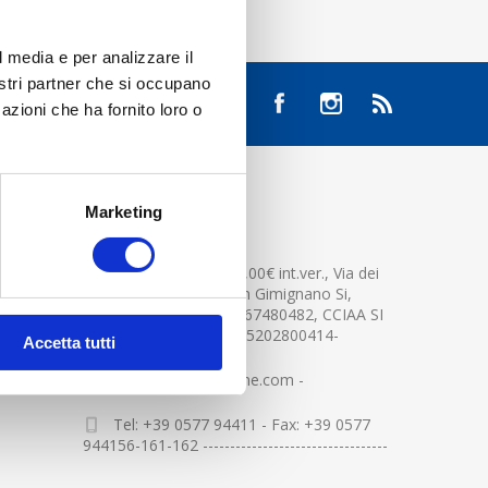
l media e per analizzare il
nostri partner che si occupano
azioni che ha fornito loro o
Marketing
CONTATTACI
Cap.soc. 2.500.000,00€ int.ver., Via dei
platani n. 15, 53037 San Gimignano Si,
Part.IVA e Cod.Fisc.04367480482, CCIAA SI
n.94391 , MOCA=IT0905202800414-
Accetta tutti
info@centerglassline.com -
Tel: +39 0577 94411 - Fax: +39 0577
944156-161-162 ----------------------------------