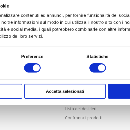
ookie
nalizzare contenuti ed annunci, per fornire funzionalità dei socia
inoltre informazioni sul modo in cui utilizza il nostro sito con i 
icità e social media, i quali potrebbero combinarle con altre inform
lizzo dei loro servizi.
Preferenze
Statistiche
LIENTI
PROFILO
nde frequenti
Profilo
i Vendita online solo per Italia
Indirizzi
e resi
Ordini
Accetta selezionati
Carrello
Lista dei desideri
Confronta i prodotti