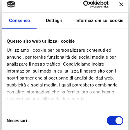
Contattaci
Consenso
Dettagli
Informazioni sui cookie
Imboccatura:T.fascetta
Capacità (ml):750
Questo sito web utilizza i cookie
Peso (gr):600
Diametro (mm):0
Utilizziamo i cookie per personalizzare contenuti ed
Altezza (mm):340
annunci, per fornire funzionalità dei social media e per
Larghezza (mm):72
analizzare il nostro traffico. Condividiamo inoltre
Quantità per imballo (ordine minimo 1 collo):0
informazioni sul modo in cui utilizza il nostro sito con i
nostri partner che si occupano di analisi dei dati web,
pubblicità e social media, i quali potrebbero combinarle
Cod.:
BOR183
con altre informazioni che ha fornito loro o che hanno
raccolto dal suo utilizzo dei loro servizi.
Please select the address you want to ship to
Selezione
Necessari
del
ACQUISTA
consenso