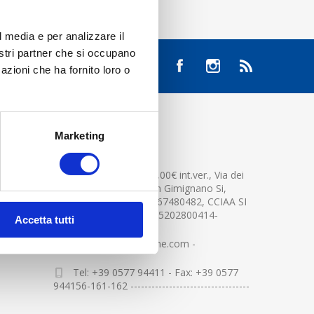
l media e per analizzare il
nostri partner che si occupano
azioni che ha fornito loro o
Marketing
CONTATTACI
Cap.soc. 2.500.000,00€ int.ver., Via dei
platani n. 15, 53037 San Gimignano Si,
Part.IVA e Cod.Fisc.04367480482, CCIAA SI
n.94391 , MOCA=IT0905202800414-
Accetta tutti
info@centerglassline.com -
Tel: +39 0577 94411 - Fax: +39 0577
944156-161-162 ----------------------------------