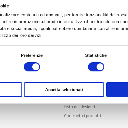
ookie
nalizzare contenuti ed annunci, per fornire funzionalità dei socia
inoltre informazioni sul modo in cui utilizza il nostro sito con i 
icità e social media, i quali potrebbero combinarle con altre inform
lizzo dei loro servizi.
Preferenze
Statistiche
LIENTI
PROFILO
nde frequenti
Profilo
i Vendita online solo per Italia
Indirizzi
e resi
Ordini
Accetta selezionati
Carrello
Lista dei desideri
Confronta i prodotti