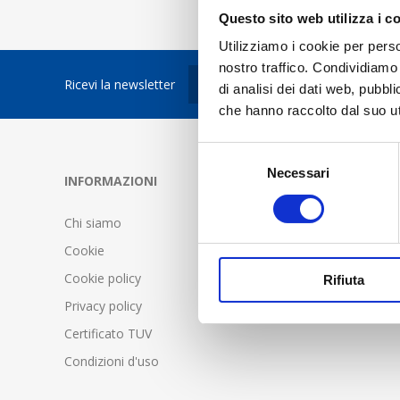
Questo sito web utilizza i c
Utilizziamo i cookie per perso
nostro traffico. Condividiamo 
Ricevi la newsletter
di analisi dei dati web, pubbl
che hanno raccolto dal suo uti
Selezione
Necessari
del
INFORMAZIONI
SERVIZIO C
consenso
Chi siamo
FAQ - Doma
Cookie
Condizioni d
Cookie policy
Spedizione 
Rifiuta
Privacy policy
Certificato TUV
Condizioni d'uso