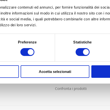
nalizzare contenuti ed annunci, per fornire funzionalità dei socia
inoltre informazioni sul modo in cui utilizza il nostro sito con i 
icità e social media, i quali potrebbero combinarle con altre inform
lizzo dei loro servizi.
LIENTI
PROFILO
Preferenze
Statistiche
nde frequenti
Profilo
i Vendita online solo per Italia
Indirizzi
e resi
Ordini
Accetta selezionati
Carrello
Lista dei desideri
Confronta i prodotti