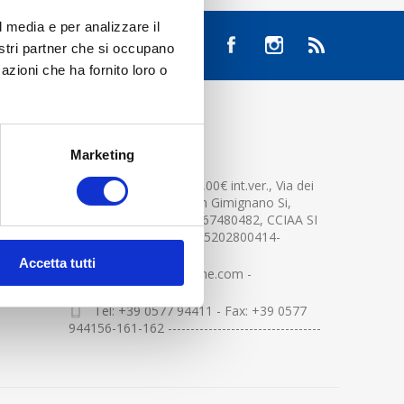
l media e per analizzare il
nostri partner che si occupano
azioni che ha fornito loro o
CONTATTACI
Marketing
Cap.soc. 2.500.000,00€ int.ver., Via dei
platani n. 15, 53037 San Gimignano Si,
Part.IVA e Cod.Fisc.04367480482, CCIAA SI
n.94391 , MOCA=IT0905202800414-
Accetta tutti
info@centerglassline.com -
Tel: +39 0577 94411 - Fax: +39 0577
944156-161-162 ----------------------------------