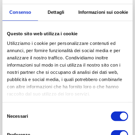
Imboccatura:Caps.twist 70 alta
Consenso
Dettagli
Informazioni sui cookie
Capacità (ml):580
Peso (gr):350
Diametro (mm):74
Questo sito web utilizza i cookie
Altezza (mm):188
Utilizziamo i cookie per personalizzare contenuti ed
Larghezza (mm):0
annunci, per fornire funzionalità dei social media e per
Quantità per imballo (ordine minimo 1 collo):1650
analizzare il nostro traffico. Condividiamo inoltre
informazioni sul modo in cui utilizza il nostro sito con i
nostri partner che si occupano di analisi dei dati web,
Cod.:
ETU293
pubblicità e social media, i quali potrebbero combinarle
con altre informazioni che ha fornito loro o che hanno
Please select the address you want to ship to
raccolto dal suo utilizzo dei loro servizi.
ACQUISTA
Selezione
Necessari
del
consenso
Preferenze