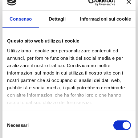
Contattaci
Consenso
Dettagli
Informazioni sui cookie
Imboccatura:Caps.twist 82
Capacità (ml):580
Peso (gr):270
Questo sito web utilizza i cookie
Diametro (mm):72
Utilizziamo i cookie per personalizzare contenuti ed
Altezza (mm):133
annunci, per fornire funzionalità dei social media e per
Larghezza (mm):86
analizzare il nostro traffico. Condividiamo inoltre
Quantità per imballo :1352
informazioni sul modo in cui utilizza il nostro sito con i
nostri partner che si occupano di analisi dei dati web,
pubblicità e social media, i quali potrebbero combinarle
Cod.:
VII8010821
con altre informazioni che ha fornito loro o che hanno
raccolto dal suo utilizzo dei loro servizi.
Please select the address you want to ship to
Selezione
ACQUISTA
Necessari
del
consenso