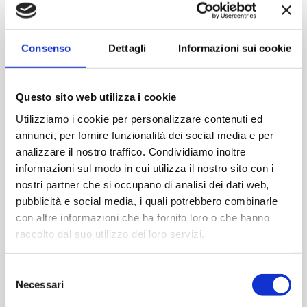
Contattaci
Consenso
Dettagli
Informazioni sui cookie
Imboccatura:Caps.twist 63
Capacità (ml):320
Questo sito web utilizza i cookie
Peso (gr):180
Diametro (mm):48
Utilizziamo i cookie per personalizzare contenuti ed
Altezza (mm):118
annunci, per fornire funzionalità dei social media e per
Larghezza (mm):68
analizzare il nostro traffico. Condividiamo inoltre
Quantità per imballo :2376
informazioni sul modo in cui utilizza il nostro sito con i
nostri partner che si occupano di analisi dei dati web,
pubblicità e social media, i quali potrebbero combinarle
Cod.:
VII8015090
con altre informazioni che ha fornito loro o che hanno
raccolto dal suo utilizzo dei loro servizi.
Please select the address you want to ship to
Selezione
Necessari
del
ACQUISTA
consenso