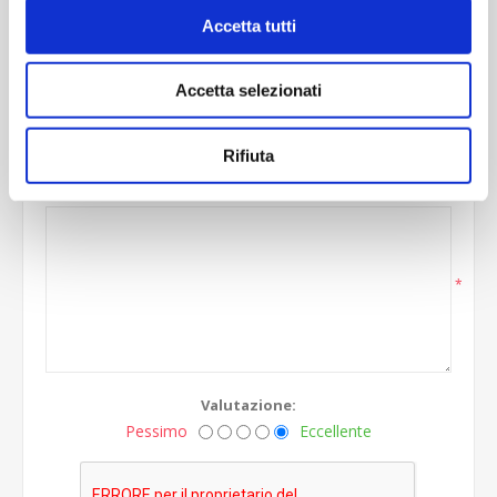
Accetta tutti
Solo gli utenti registrati possono scrivere
recensioni
Accetta selezionati
Titolo della recensione:
*
Rifiuta
Testo della recensione:
*
Valutazione:
Pessimo
Eccellente